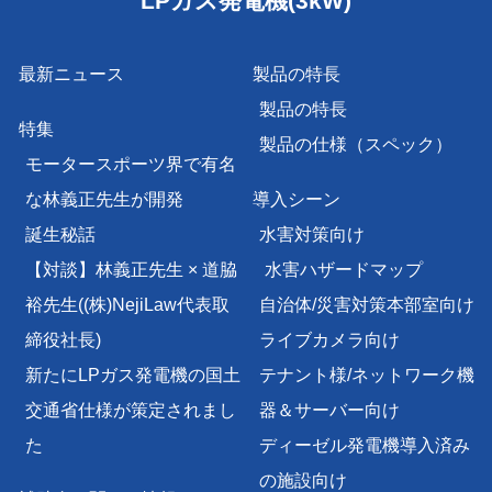
LPガス発電機(3kW)
最新ニュース
製品の特長
製品の特長
特集
製品の仕様（スペック）
モータースポーツ界で有名
な林義正先生が開発
導入シーン
誕生秘話
水害対策向け
【対談】林義正先生 × 道脇
水害ハザードマップ
裕先生
((株)NejiLaw代表取
自治体/災害対策本部室向け
締役社長)
ライブカメラ向け
新たにLPガス発電機の国土
テナント様/
ネットワーク機
交通省仕様が策定されまし
器＆サーバー向け
た
ディーゼル発電機導入済み
の施設向け